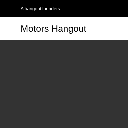
A hangout for riders.
Motors Hangout