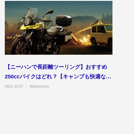
【ニーハンで長距離ツーリング】おすすめ
250ccバイクはどれ？【キャンプも快適なV
ストローム250】
2021.10.07
Motorcycles