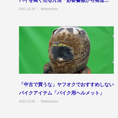
バイを高く売る方法「必要書類から発送ま
で」
2021.12.18
Motorcycles
「中古で買うな」ヤフオクでおすすめしない
バイクアイテム「バイク用ヘルメット」
2021.12.06
Motorcycles