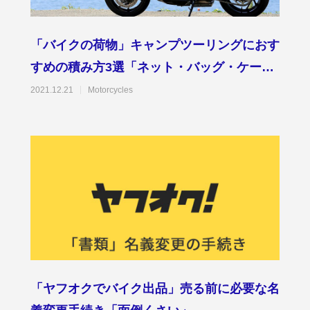
「バイクの荷物」キャンプツーリングにおす
すめの積み方3選「ネット・バッグ・ケー
ス」
2021.12.21
Motorcycles
「ヤフオクでバイク出品」売る前に必要な名